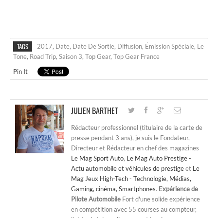
TAGS
2017
,
Date
,
Date De Sortie
,
Diffusion
,
Émission Spéciale
,
Le
Tone
,
Road Trip
,
Saison 3
,
Top Gear
,
Top Gear France
Pin It
JULIEN BARTHET
Rédacteur professionnel (titulaire de la carte de
presse pendant 3 ans), je suis le Fondateur,
Directeur et Rédacteur en chef des magazines
Le Mag Sport Auto
,
Le Mag Auto Prestige -
Actu automobile et véhicules de prestige
et
Le
Mag Jeux High-Tech - Technologie, Médias,
Gaming, cinéma, Smartphones
.
Expérience de
Pilote Automobile
Fort d'une solide expérience
en compétition avec 55 courses au compteur,