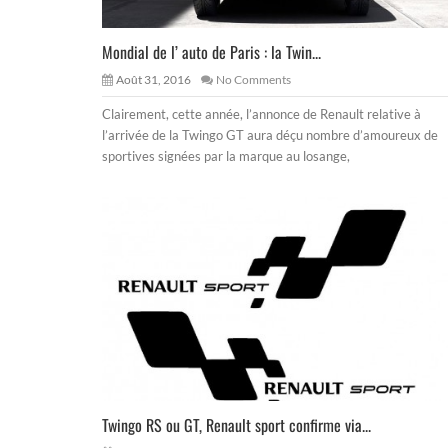
Mondial de l’ auto de Paris : la Twin...
Août 31, 2016
No Comments
Clairement, cette année, l’annonce de Renault relative à
l’arrivée de la Twingo GT aura déçu nombre d’amoureux de
sportives signées par la marque au losange,
Twingo RS ou GT, Renault sport confirme via...