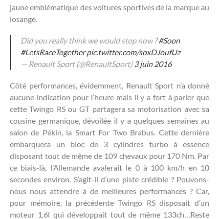
jaune emblématique des voitures sportives de la marque au
losange.
Did you really think we would stop now ?
#Soon
#LetsRaceTogether
pic.twitter.com/soxDJoufUz
— Renault Sport (@RenaultSport)
3 juin 2016
Côté performances, évidemment, Renault Sport n’a donné
aucune indication pour l’heure mais il y a fort à parier que
cette Twingo RS ou GT partagera sa motorisation avec sa
cousine germanique, dévoilée il y a quelques semaines au
salon de Pékin, la Smart For Two Brabus. Cette dernière
embarquera un bloc de 3 cylindres turbo à essence
disposant tout de même de 109 chevaux pour 170 Nm. Par
ce biais-là, l’Allemande avalerait le 0 à 100 km/h en 10
secondes environ. S’agit-il d’une piste crédible ? Pouvons-
nous nous attendre à de meilleures performances ? Car,
pour mémoire, la précédente Twingo RS disposait d’un
moteur 1,6l qui développait tout de même 133ch…Reste