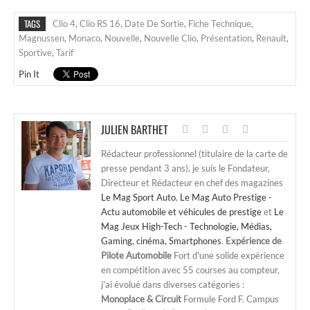
TAGS
Clio 4
,
Clio RS 16
,
Date De Sortie
,
Fiche Technique
,
Magnussen
,
Monaco
,
Nouvelle
,
Nouvelle Clio
,
Présentation
,
Renault
,
Sportive
,
Tarif
Pin It
JULIEN BARTHET
Rédacteur professionnel (titulaire de la carte de
presse pendant 3 ans), je suis le Fondateur,
Directeur et Rédacteur en chef des magazines
Le Mag Sport Auto
,
Le Mag Auto Prestige -
Actu automobile et véhicules de prestige
et
Le
Mag Jeux High-Tech - Technologie, Médias,
Gaming, cinéma, Smartphones
.
Expérience de
Pilote Automobile
Fort d'une solide expérience
en compétition avec 55 courses au compteur,
j'ai évolué dans diverses catégories :
Monoplace & Circuit
Formule Ford F. Campus