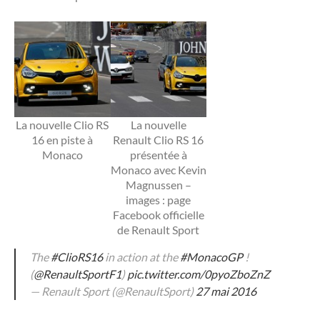
La nouvelle Clio RS
La nouvelle
16 en piste à
Renault Clio RS 16
Monaco
présentée à
Monaco avec Kevin
Magnussen –
images : page
Facebook officielle
de Renault Sport
The
#ClioRS16
in action at the
#MonacoGP
!
(
@RenaultSportF1
)
pic.twitter.com/0pyoZboZnZ
— Renault Sport (@RenaultSport)
27 mai 2016