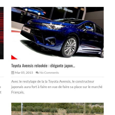
Toyota Avensis relookée : élégante japon...
Mar 05, 2015
No Comments
Avec le restylage de la la Toyota Avensis, le constructeur
u
japonais aura fort à faire en vue de faire sa place sur le marché
t
Français,