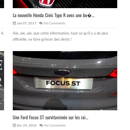
La nouvelle Honda Civic Type R avec une bo�...
Jan 07, 2017
No Comments
 4,
Aie, aie, aie, que cette information, tout ce qu’il y a de plus
officielle, va faire grincer des dents !
Une Ford Focus ST survitaminée sur les rai...
Avr 24, 2016
No Comments