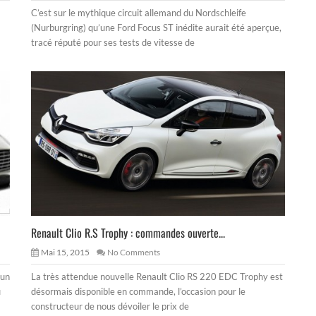
C’est sur le mythique circuit allemand du Nordschleife
(Nurburgring) qu’une Ford Focus ST inédite aurait été aperçue,
tracé réputé pour ses tests de vitesse de
Renault Clio R.S Trophy : commandes ouverte...
Mai 15, 2015
No Comments
’un
La très attendue nouvelle Renault Clio RS 220 EDC Trophy est
u
désormais disponible en commande, l’occasion pour le
constructeur de nous dévoiler le prix de