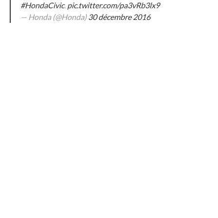
#HondaCivic
.
pic.twitter.com/pa3vRb3lx9
— Honda (@Honda)
30 décembre 2016