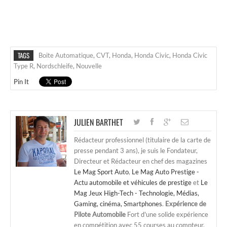
TAGS
Boite Automatique
,
CVT
,
Honda
,
Honda Civic
,
Honda Civic
Type R
,
Nordschleife
,
Nouvelle
Pin It
JULIEN BARTHET
Rédacteur professionnel (titulaire de la carte de
presse pendant 3 ans), je suis le Fondateur,
Directeur et Rédacteur en chef des magazines
Le Mag Sport Auto
,
Le Mag Auto Prestige -
Actu automobile et véhicules de prestige
et
Le
Mag Jeux High-Tech - Technologie, Médias,
Gaming, cinéma, Smartphones
.
Expérience de
Pilote Automobile
Fort d'une solide expérience
en compétition avec 55 courses au compteur,