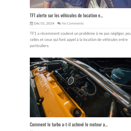
TF1 alerte sur les véhicules de location e...
Déc 01, 2024
No Comments
TF1 a récemment soulevé un problème à ne pas négliger, po
celles et ceux qui font appel à la location de véhicules entre
particuliers.
Comment le turbo a-t-il achevé le moteur a...