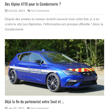
Des Alpine A110 pour la Gendarmerie ?
Oct 02, 2021
No Comments
Depuis des années la rumeur revient souvent mais cette fois-ci, à en
croire le site Les Alpinistes, l’information est presque officielle ! Ainsi, la
Gendarmerie
Déjà la fin du partenariat entre Seat et ...
Jan 20, 2021
No Comments