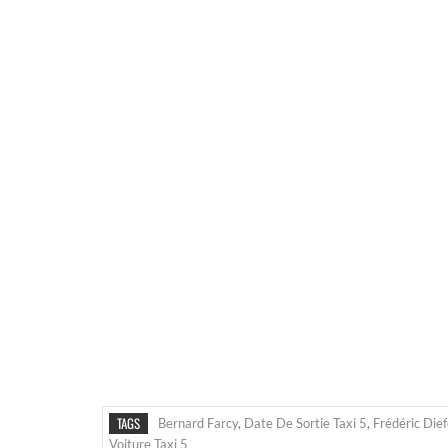
TAGS
Bernard Farcy
,
Date De Sortie Taxi 5
,
Frédéric Die
Voiture Taxi 5