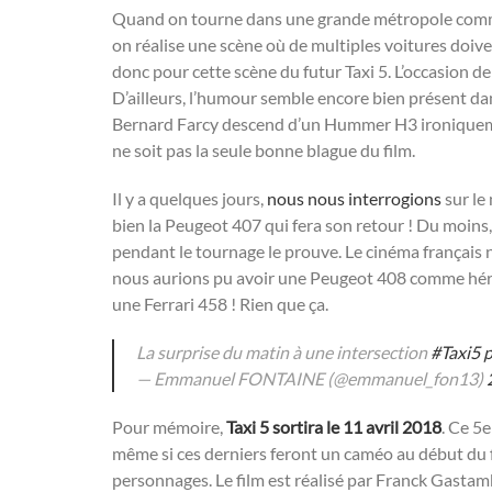
Quand on tourne dans une grande métropole comme 
on réalise une scène où de multiples voitures doive
donc pour cette scène du futur Taxi 5. L’occasion de
D’ailleurs, l’humour semble encore bien présent dan
Bernard Farcy descend d’un Hummer H3 ironique
ne soit pas la seule bonne blague du film.
Il y a quelques jours,
nous nous interrogions
sur le
bien la Peugeot 407 qui fera son retour ! Du moins,
pendant le tournage le prouve. Le cinéma français n
nous aurions pu avoir une Peugeot 408 comme héroïne
une Ferrari 458 ! Rien que ça.
La surprise du matin à une intersection
#Taxi5
p
— Emmanuel FONTAINE (@emmanuel_fon13)
Pour mémoire,
Taxi 5 sortira le 11 avril 2018
. Ce 5
même si ces derniers feront un caméo au début du f
personnages. Le film est réalisé par Franck Gastamb