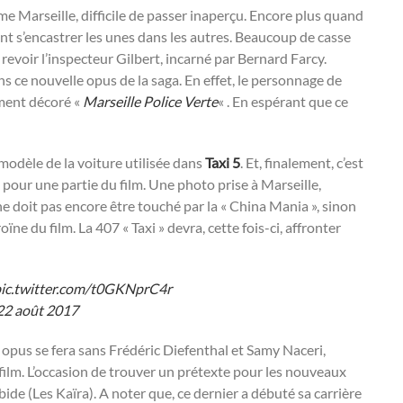
Marseille, difficile de passer inaperçu. Encore plus quand
nt s’encastrer les unes dans les autres. Beaucoup de casse
 revoir l’inspecteur Gilbert, incarné par Bernard Farcy.
s ce nouvelle opus de la saga. En effet, le personnage de
ment décoré «
Marseille Police Verte
« . En espérant que ce
 modèle de la voiture utilisée dans
Taxi 5
. Et, finalement, c’est
 pour une partie du film. Une photo prise à Marseille,
e doit pas encore être touché par la « China Mania », sinon
 du film. La 407 « Taxi » devra, cette fois-ci, affronter
ic.twitter.com/t0GKNprC4r
22 août 2017
e opus se fera sans Frédéric Diefenthal et Samy Naceri,
ilm. L’occasion de trouver un prétexte pour les nouveaux
ide (Les Kaïra). A noter que, ce dernier a débuté sa carrière