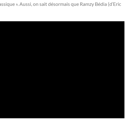
ssique ». Aussi, on sait désormais que Ramzy Bédia (d’Eric