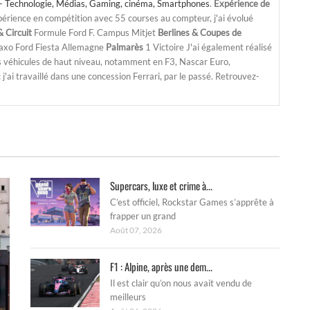
- Technologie, Médias, Gaming, cinéma, Smartphones
.
Expérience de
périence en compétition avec 55 courses au compteur, j'ai évolué
 Circuit
Formule Ford F. Campus Mitjet
Berlines & Coupes de
Saxo Ford Fiesta Allemagne
Palmarès
1 Victoire J'ai également réalisé
s véhicules de haut niveau, notamment en F3, Nascar Euro,
'ai travaillé dans une concession Ferrari, par le passé. Retrouvez-
Supercars, luxe et crime à...
C’est officiel, Rockstar Games s’apprête à
frapper un grand
Août 07, 2026
F1 : Alpine, après une dem...
Il est clair qu’on nous avait vendu de
meilleurs