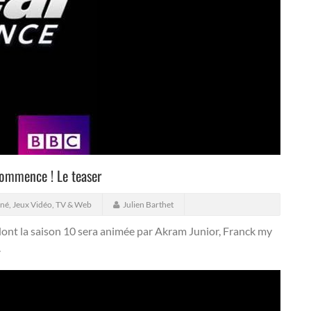
commence ! Le teaser
né, Jeux Vidéo, TV & Web
Julien Barthet
 dont la saison 10 sera animée par Akram Junior, Franck my
.