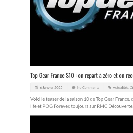
Top Gear France S10 : on repart à zéro et on re
6 Janvier 2025
No Comments
Actualités
,
Ci
Voici le teaser de la saison 10 de Top Gear France,
life et POG Forever, toujours sur RMC Découverte