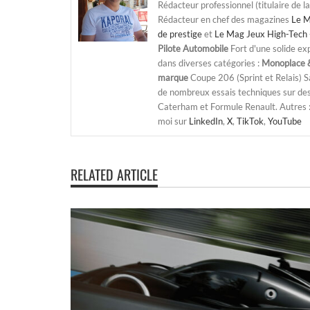
Rédacteur professionnel (titulaire de l
Rédacteur en chef des magazines
Le M
de prestige
et
Le Mag Jeux High-Tech 
Pilote Automobile
Fort d'une solide ex
dans diverses catégories :
Monoplace &
marque
Coupe 206 (Sprint et Relais) 
de nombreux essais techniques sur de
Caterham et Formule Renault. Autres : j
moi sur
LinkedIn
,
X
,
TikTok
,
YouTube
RELATED ARTICLE