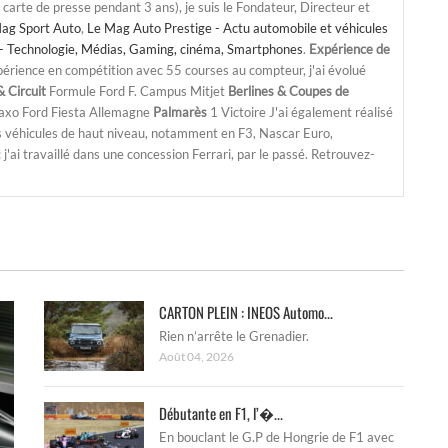
a carte de presse pendant 3 ans), je suis le Fondateur, Directeur et
ag Sport Auto
,
Le Mag Auto Prestige - Actu automobile et véhicules
- Technologie, Médias, Gaming, cinéma, Smartphones
.
Expérience de
périence en compétition avec 55 courses au compteur, j'ai évolué
 Circuit
Formule Ford F. Campus Mitjet
Berlines & Coupes de
Saxo Ford Fiesta Allemagne
Palmarès
1 Victoire J'ai également réalisé
s véhicules de haut niveau, notamment en F3, Nascar Euro,
'ai travaillé dans une concession Ferrari, par le passé. Retrouvez-
CARTON PLEIN : INEOS Automo...
Rien n’arrête le Grenadier.
Août 04, 2026
Débutante en F1, l’�...
En bouclant le G.P de Hongrie de F1 avec