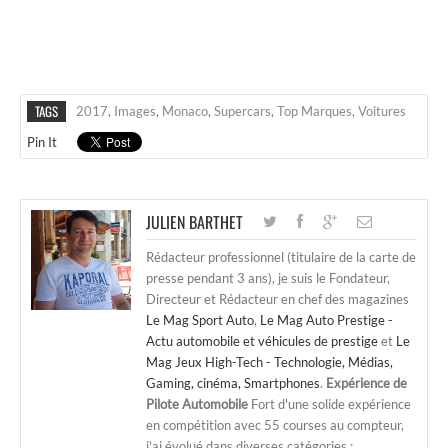
TAGS
2017
,
Images
,
Monaco
,
Supercars
,
Top Marques
,
Voitures
Pin It
JULIEN BARTHET
Rédacteur professionnel (titulaire de la carte de
presse pendant 3 ans), je suis le Fondateur,
Directeur et Rédacteur en chef des magazines
Le Mag Sport Auto
,
Le Mag Auto Prestige -
Actu automobile et véhicules de prestige
et
Le
Mag Jeux High-Tech - Technologie, Médias,
Gaming, cinéma, Smartphones
.
Expérience de
Pilote Automobile
Fort d'une solide expérience
en compétition avec 55 courses au compteur,
j'ai évolué dans diverses catégories :