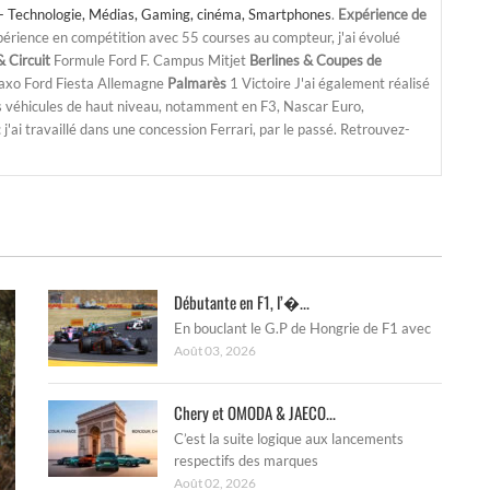
- Technologie, Médias, Gaming, cinéma, Smartphones
.
Expérience de
périence en compétition avec 55 courses au compteur, j'ai évolué
 Circuit
Formule Ford F. Campus Mitjet
Berlines & Coupes de
Saxo Ford Fiesta Allemagne
Palmarès
1 Victoire J'ai également réalisé
s véhicules de haut niveau, notamment en F3, Nascar Euro,
'ai travaillé dans une concession Ferrari, par le passé. Retrouvez-
Débutante en F1, l’�...
En bouclant le G.P de Hongrie de F1 avec
Août 03, 2026
Chery et OMODA & JAECO...
C’est la suite logique aux lancements
respectifs des marques
Août 02, 2026