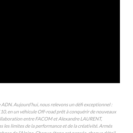
 ADN. Aujourd’hui, nous relevons un défi exceptionnel :
110, en un véhicule Off-road prêt à conquérir de nouveaux
e collaboration entre FACOM et Alexandre LAURENT,
les limites de la performance et de la créativité. Armés
se de l’Alpine. Chaque étape est pensée, chaque détail