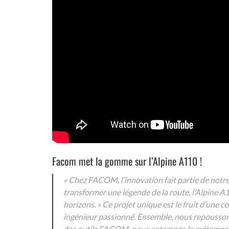
Facom met la gomme sur l’Alpine A110 !
« Chez FACOM, l’innovation fait partie de notre
transformer une légende de la route, l’Alpine A
horizons. » Ce projet unique est le fruit d’un
ingénieur passionné. Ensemble, nous repoussons 
des outils FACOM, nous entamons la métamorpho