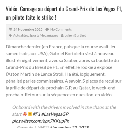
Vidéo. Carnage au départ du Grand-Prix de Las Vegas F1,
un pilote faite le strike !
24 Novembre 2025
No Comments
Actualités
,
Sports Mécaniques
Julien Barthet
Dimanche dernier (en France, puisque la course avait lieu
samedi soir, aux USA), Gabriel Bortoleto s’est à nouveau
illustré négativement, avec sa Sauber, après sa boulette du
Grand-Prix du Brésil de F1.
En effet, le rookie a explosé
l’Aston Martin de Lance Stroll. Il a été, logiquement,
pénalisé par les commissaires. A savoir, 5 places de recul sur
la grille de départ du prochain G.P, au Qatar, le week-end
prochain. Retour sur la séquence en question, en vidéo.
Onboard with the drivers involved in the chaos at the
start
#F1
#LasVegasGP
pic.twitter.com/epx7KKupPh
— Formula 1 (@F1)
November 23, 2025