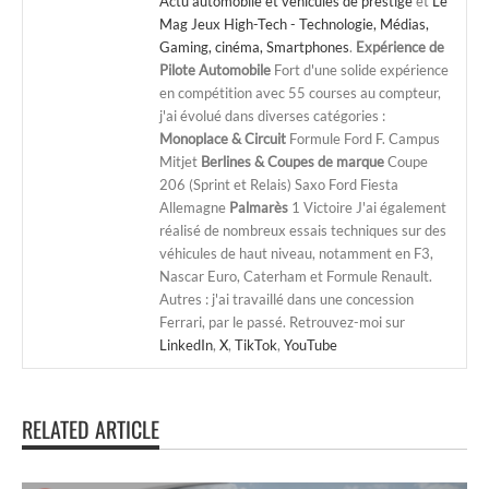
Actu automobile et véhicules de prestige
et
Le
Mag Jeux High-Tech - Technologie, Médias,
Gaming, cinéma, Smartphones
.
Expérience de
Pilote Automobile
Fort d'une solide expérience
en compétition avec 55 courses au compteur,
j'ai évolué dans diverses catégories :
Monoplace & Circuit
Formule Ford F. Campus
Mitjet
Berlines & Coupes de marque
Coupe
206 (Sprint et Relais) Saxo Ford Fiesta
Allemagne
Palmarès
1 Victoire J'ai également
réalisé de nombreux essais techniques sur des
véhicules de haut niveau, notamment en F3,
Nascar Euro, Caterham et Formule Renault.
Autres : j'ai travaillé dans une concession
Ferrari, par le passé. Retrouvez-moi sur
LinkedIn
,
X
,
TikTok
,
YouTube
RELATED ARTICLE