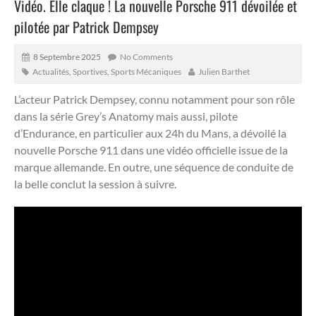
Vidéo. Elle claque ! La nouvelle Porsche 911 dévoilée et
pilotée par Patrick Dempsey
8 Septembre 2025
No Comments
Actualités
,
Sportives
,
Sports Mécaniques
Julien Barthet
L’acteur Patrick Dempsey, connu notamment pour son rôle
dans la série Grey’s Anatomy mais aussi, pilote
d’Endurance, en particulier aux 24h du Mans, a dévoilé la
nouvelle Porsche 911 dans une vidéo officielle issue de la
marque allemande.
En outre, une séquence de conduite de
la belle conclut la session à suivre.