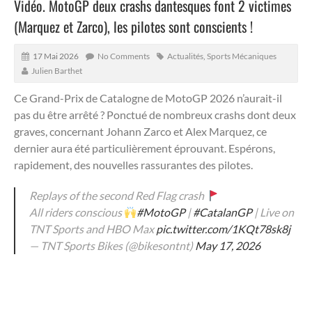
Vidéo. MotoGP deux crashs dantesques font 2 victimes
(Marquez et Zarco), les pilotes sont conscients !
17 Mai 2026
No Comments
Actualités
,
Sports Mécaniques
Julien Barthet
Ce Grand-Prix de Catalogne de MotoGP 2026 n’aurait-il
pas du être arrêté ?
Ponctué de nombreux crashs dont deux
graves, concernant Johann Zarco et Alex Marquez, ce
dernier aura été particulièrement éprouvant. Espérons,
rapidement, des nouvelles rassurantes des pilotes.
Replays of the second Red Flag crash
All riders conscious
#MotoGP
|
#CatalanGP
| Live on
TNT Sports and HBO Max
pic.twitter.com/1KQt78sk8j
— TNT Sports Bikes (@bikesontnt)
May 17, 2026