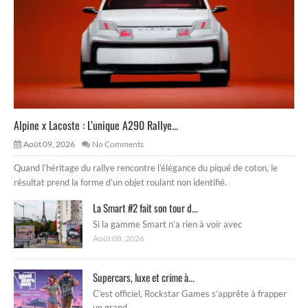
Alpine x Lacoste : L’unique A290 Rallye...
Août 09, 2026
No Comments
Quand l’héritage du rallye rencontre l’élégance du piqué de coton, le
résultat prend la forme d’un objet roulant non identifié.
La Smart #2 fait son tour d...
Si la gamme Smart n’a rien à voir avec
Août 08, 2026
Supercars, luxe et crime à...
C’est officiel, Rockstar Games s’apprête à frapper
un grand