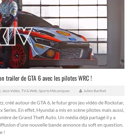
n trailer de GTA 6 avec les pilotes WRC !
, Jeux Vidéo, TV & Web
,
Sports Mécaniques
Julien Barthet
zz, créé autour de GTA 6, le futur gros jeu vidéo de Rockstar,
x Series.
En effet, Hyundai a mis en scène pilotes mais aussi,
anière de Grand Theft Auto. Un média déjà partagé il y a
 diffusion d’une nouvelle bande annonce du soft en question.
e !