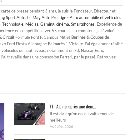
a carte de presse pendant 3 ans), je suis le Fondateur, Directeur et
ag Sport Auto
,
Le Mag Auto Prestige - Actu automobile et véhicules
- Technologie, Médias, Gaming, cinéma, Smartphones
.
Expérience de
périence en compétition avec 55 courses au compteur, j'ai évolué
 Circuit
Formule Ford F. Campus Mitjet
Berlines & Coupes de
Saxo Ford Fiesta Allemagne
Palmarès
1 Victoire J'ai également réalisé
s véhicules de haut niveau, notamment en F3, Nascar Euro,
'ai travaillé dans une concession Ferrari, par le passé. Retrouvez-
F1 : Alpine, après une dem...
Il est clair qu’on nous avait vendu de
meilleurs
Août 06, 2026