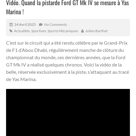
Vidéo. Quand la pistarde Ford GT Mk IV se mesure à Yas
Marina !
24 Avril 2025
No Comments
Actualités
,
Sportives
,
Sports Mécaniques
Julien Barthet
C’est sur le circuit qui a été rendu célèbre par le Grand-Prix
de F1 d’Abou Dhabi, régulièrement manche de clôture du
championnat du monde, ces dernières années, que la Ford
GT Mk IV a réalisé quelques chronos.
Voici la vidéo de la
belle, réservée exclusivement à la piste, s’attaquant au tracé
de Yas Marina.