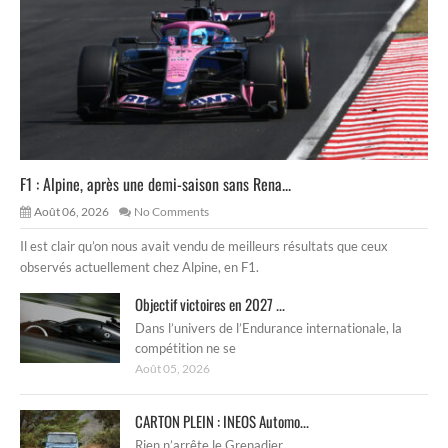
F1 : Alpine, après une demi-saison sans Rena...
Août 06, 2026
No Comments
Il est clair qu’on nous avait vendu de meilleurs résultats que ceux
observés actuellement chez Alpine, en F1.
Objectif victoires en 2027 ...
Dans l’univers de l’Endurance internationale, la
compétition ne se
Août 05, 2026
CARTON PLEIN : INEOS Automo...
Rien n’arrête le Grenadier.