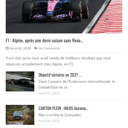
F1 : Alpine, après une demi-saison sans Rena...
Août 06, 2026
No Comments
Il est clair qu’on nous avait vendu de meilleurs résultats que ceux
observés actuellement chez Alpine, en F1.
Objectif victoires en 2027 ...
Dans l’univers de l’Endurance internationale, la
compétition ne se
Août 05, 2026
CARTON PLEIN : INEOS Automo...
Rien n’arrête le Grenadier.
Août 04, 2026