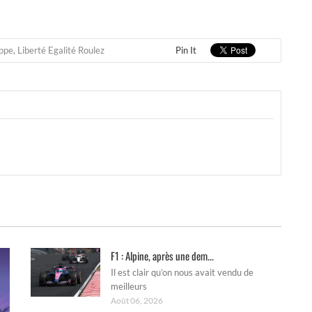
ppe
,
Liberté Egalité Roulez
Pin It
F1 : Alpine, après une dem...
Il est clair qu’on nous avait vendu de
meilleurs
Août 06, 2026