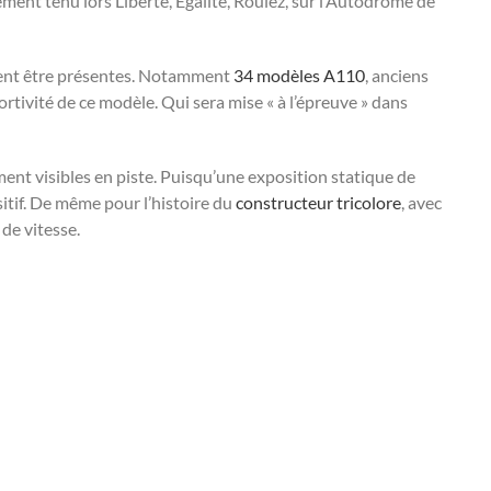
ent tenu lors Liberté, Egalité, Roulez, sur l’Autodrome de
aient être présentes. Notamment
34 modèles A110
, anciens
ortivité de ce modèle. Qui sera mise « à l’épreuve » dans
nt visibles en piste. Puisqu’une exposition statique de
itif. De même pour l’histoire du
constructeur tricolore
, avec
de vitesse.