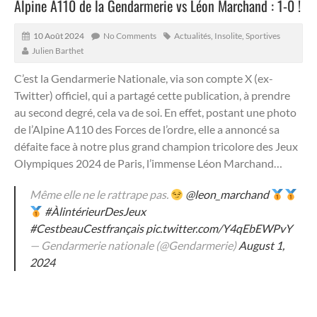
Alpine A110 de la Gendarmerie vs Léon Marchand : 1-0 !
10 Août 2024
No Comments
Actualités
,
Insolite
,
Sportives
Julien Barthet
C’est la Gendarmerie Nationale, via son compte X (ex-
Twitter) officiel, qui a partagé cette publication, à prendre
au second degré, cela va de soi.
En effet, postant une photo
de l’Alpine A110 des Forces de l’ordre, elle a annoncé sa
défaite face à notre plus grand champion tricolore des Jeux
Olympiques 2024 de Paris, l’immense Léon Marchand…
Même elle ne le rattrape pas.
@leon_marchand
#ÀlintérieurDesJeux
#CestbeauCestfrançais
pic.twitter.com/Y4qEbEWPvY
— Gendarmerie nationale (@Gendarmerie)
August 1,
2024