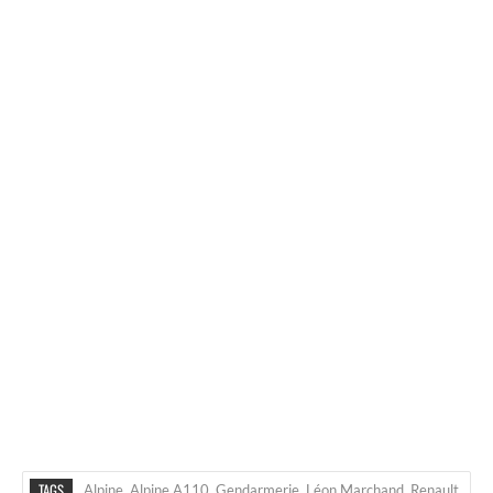
TAGS
Alpine
,
Alpine A110
,
Gendarmerie
,
Léon Marchand
,
Renault