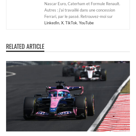
Nascar Euro, Caterham et Formule Renault.
Autres : j'ai travaillé dans une concession
Ferrari, par le passé. Retrouvez-moi sur
LinkedIn
,
X
,
TikTok
,
YouTube
RELATED ARTICLE