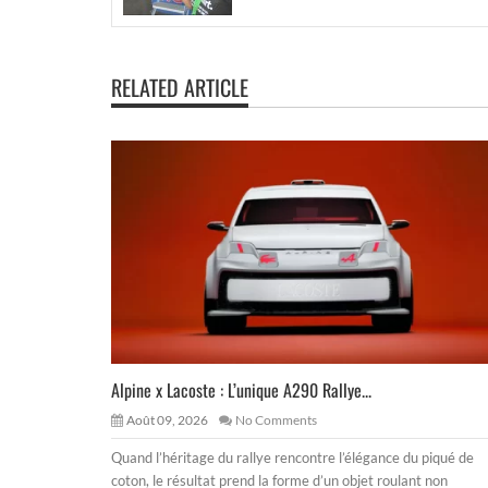
RELATED ARTICLE
Alpine x Lacoste : L’unique A290 Rallye...
Août 09, 2026
No Comments
Quand l’héritage du rallye rencontre l’élégance du piqué de
coton, le résultat prend la forme d’un objet roulant non