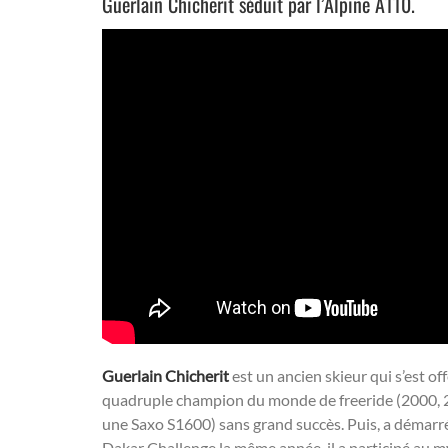
Guerlain Chicherit séduit par l’Alpine A110.
Guerlain Chicherit
est un ancien skieur qui s’est o
quadruple champion du monde de freeride (2000, 2
une Saxo S1600) sans grand succès. Puis, a démarré
Dakar Challenge la même année, il a participé au 