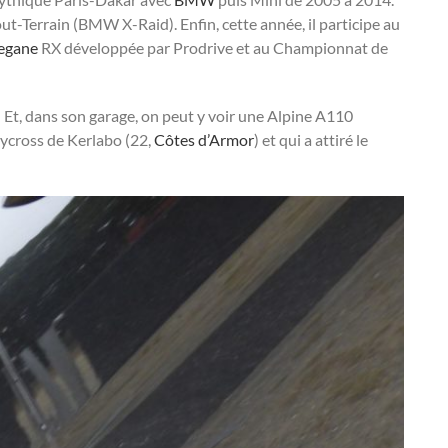
t-Terrain (BMW X-Raid). Enfin, cette année, il participe au
egane
RX développée par Prodrive et au Championnat de
! Et, dans son garage, on peut y voir une Alpine A110
llycross de Kerlabo (22,
Côtes d’Armor
) et qui a attiré le