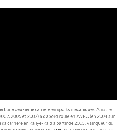
ffert une deuxième carrière en sports mécaniques. Ainsi, le
002, 2006 et 2007) a d’abord roulé en JWRC (en 2004 sur
 sa carrière en Rallye-Raid à partir de 2005. Vainqueur du
mythique Paris-Dakar avec
BMW
puis Mini de 2005 à 2014.