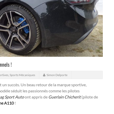
nnels !
ortives
,
Sports Mécaniques
Simon Delporte
 un succès. Un beau retour de la marque sportive,
modèle séduit les passionnés comme les pilotes
ag Sport Auto
ont appris de
Guerlain Chicherit
(pilote de
ne A110
!