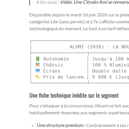
A lire aussi :
Vidéo. Une Citroën Ami se renvers
Disponible depuis le mardi 16 juin 2026 sur la pla
catégories L6e (sans permis) et L7e s’affiche comme
technologique du moment. Le tout à un tarif défian
┌──────────────────────────────────
│             ALUMI (2026) : LA NOU
├───────────────────┬──────────────
│ 
 Autonomie      │ Jusqu'à 180 k
│ 
 Châssis        │ 100 % Alumini
│ 
 Écrans         │ Double dalle 
│ 
 Prix de lancem.│ 9 990 € (Jusq
Une fiche technique inédite sur le segment
Pour s’attaquer à la concurrence, l’Alumi ne fait a
habituellement réservées aux segments supérieurs
Une structure premium :
Contrairement à ses ri