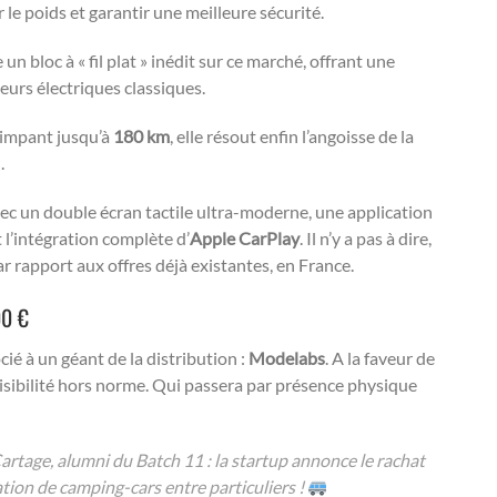
le poids et garantir une meilleure sécurité.
n bloc à « fil plat » inédit sur ce marché, offrant une
eurs électriques classiques.
rimpant jusqu’à
180 km
, elle résout enfin l’angoisse de la
.
avec un double écran tactile ultra-moderne, une application
t l’intégration complète d’
Apple CarPlay
. Il n’y a pas à dire,
r rapport aux offres déjà existantes, en France.
00 €
cié à un géant de la distribution :
Modelabs
. A la faveur de
 visibilité hors norme. Qui passera par présence physique
rtage, alumni du Batch 11 : la startup annonce le rachat
cation de camping-cars entre particuliers !