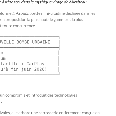
e à Monaco, dans le mythique virage de Mirabeau
teforme
linktour.fr
, cette mini-citadine déclinée dans les
 la proposition la plus haut de gamme et la plus
t toute concurrence.
──────────────────────┐

VELLE BOMBE URBAINE   │

──────────────────────┤

m                     │

um                    │

tactile + CarPlay     │

u'à fin juin 2026)    │

ucun compromis et introduit des technologies
 :
vales, elle arbore une carrosserie entièrement conçue en