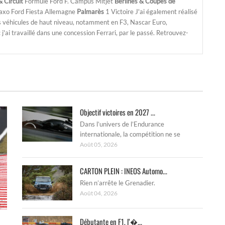
 Circuit
Formule Ford F. Campus Mitjet
Berlines & Coupes de
Saxo Ford Fiesta Allemagne
Palmarès
1 Victoire J'ai également réalisé
s véhicules de haut niveau, notamment en F3, Nascar Euro,
'ai travaillé dans une concession Ferrari, par le passé. Retrouvez-
Objectif victoires en 2027 ...
Dans l’univers de l’Endurance
internationale, la compétition ne se
Août 05, 2026
CARTON PLEIN : INEOS Automo...
Rien n’arrête le Grenadier.
Août 04, 2026
Débutante en F1, l’�...