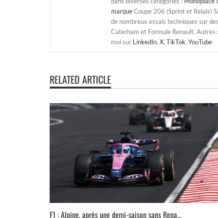
dans diverses catégories :
Monoplace &
marque
Coupe 206 (Sprint et Relais) 
de nombreux essais techniques sur de
Caterham et Formule Renault. Autres : j
moi sur
LinkedIn
,
X
,
TikTok
,
YouTube
RELATED ARTICLE
F1 : Alpine, après une demi-saison sans Rena...