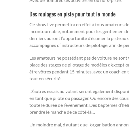
Avec de nombreuses activités en ou hors-piste.
Des roulages en piste pour tout le monde
Ce show live permettra en effet à tous amateurs d
incontournable, notamment pour les gentlemen drive
derniers auront l’opportunité d’écumer la piste au
accompagnés d’instructeurs de pilotage, afin de per
Les amateurs ne possédant pas de voiture ne sont to
place des stages de pilotage de modèles d’exceptio
être vôtres pendant 15 minutes, avec un coach en t
tout en sécurité.
D’autres essais au volant seront également disponib
en tant que pilote ou passager. Ou encore des course
toute le durée de l’évènement. Des baptêmes d’héli
prendre le manche de ce côté-là…
Un moindre mal, d’autant que l’organisation annonc