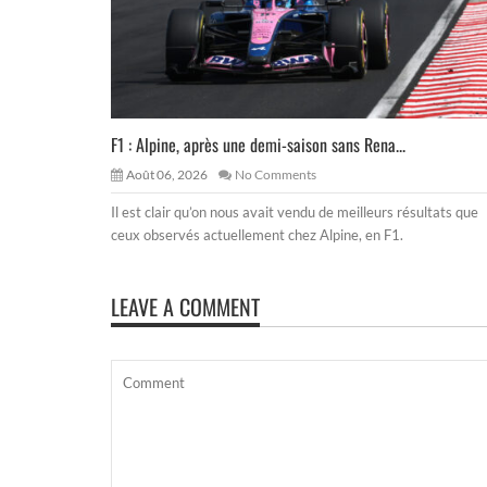
F1 : Alpine, après une demi-saison sans Rena...
Août 06, 2026
No Comments
Il est clair qu’on nous avait vendu de meilleurs résultats que
ceux observés actuellement chez Alpine, en F1.
LEAVE A COMMENT