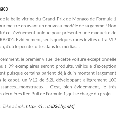
naco
er de la belle vitrine du Grand-Prix de Monaco de Formule 1
 pour mettre en avant un nouveau modèle de sa gamme ! Non
loité cet événement unique pour présenter une maquette de
-RB 001. Evidemment, seuls quelques rares invités ultra-VIP
ion, d’où le peu de fuites dans les médias…
écemment, le premier visuel de cette voiture exceptionnelle
euls 99 exemplaires seront produits, véhicule d’exception
cent puisque certains parlent déjà du’n montant largement
us le capot, un V12 de 5,2L développant allègrement 100
ssances…monstrueux ! C’est, bien évidemment, le très
s dernières Red Bull de Formule 1, qui se charge du projet.
 Take a look:
https://t.co/nlXvLhymMj