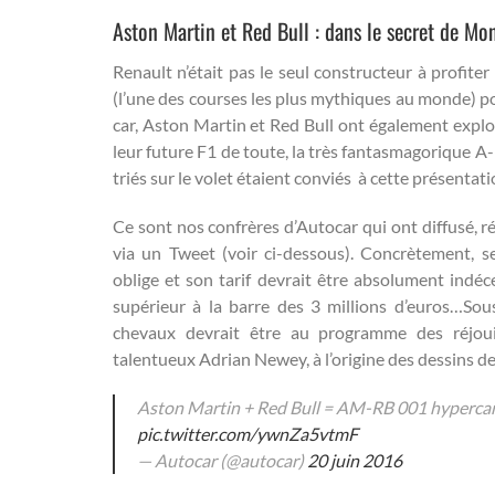
Aston Martin et Red Bull : dans le secret de Mo
Renault n’était pas le seul constructeur à profit
(l’une des courses les plus mythiques au monde)
car, Aston Martin et Red Bull ont également exp
leur future F1 de toute, la très fantasmagorique A
triés sur le volet étaient conviés à cette présentat
Ce sont nos confrères d’Autocar qui ont diffusé, r
via un Tweet (voir ci-dessous). Concrètement, s
oblige et son tarif devrait être absolument indé
supérieur à la barre des 3 millions d’euros…So
chevaux devrait être au programme des réjoui
talentueux Adrian Newey, à l’origine des dessins de
Aston Martin + Red Bull = AM-RB 001 hypercar.
pic.twitter.com/ywnZa5vtmF
— Autocar (@autocar)
20 juin 2016