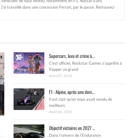
s véhicules de haut niveau, notamment en F3, Nascar Euro,
'ai travaillé dans une concession Ferrari, par le passé. Retrouvez-
Supercars, luxe et crime à...
C’est officiel, Rockstar Games s’apprête à
frapper un grand
Août 07, 2026
F1 : Alpine, après une dem...
Il est clair qu’on nous avait vendu de
meilleurs
Août 06, 2026
Objectif victoires en 2027 ...
Dans l’univers de l’Endurance