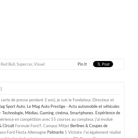
,
Red Bull
,
Supercar
,
Visuel
Pin It
a carte de presse pendant 3 ans), je suis le Fondateur, Directeur et
ag Sport Auto
,
Le Mag Auto Prestige - Actu automobile et véhicules
- Technologie, Médias, Gaming, cinéma, Smartphones
.
Expérience de
périence en compétition avec 55 courses au compteur, j'ai évolué
 Circuit
Formule Ford F. Campus Mitjet
Berlines & Coupes de
Saxo Ford Fiesta Allemagne
Palmarès
1 Victoire J'ai également réalisé