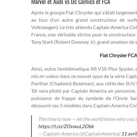
Marvel et Audi vs Dc Comics et FCA
Après le groupe Fiat Chrysler qui s’était largem
au tour d’un autre grand constructeur de surf
Volkswagen). Le très attendu Captain America Civil
France, une véritable vitrine pour le constructeur
Tony Stark (Robert Downey Jr), grand amateur de s
Fiat Chrysler FC
Ainsi, outre l’emblématique R8 V10 Plus Spyder, c
mis en valeur dans ce nouvel opus de la série Capt
Panther (Chadwick Boseman), aux côtés des SUV SQ
Tdi sera piloté par Captain America en personne, so
puissance de frappe du symbole de l’Oncle Sa
découvrir ces 5 modèles dans Captain America Civ
The time is now — let the world know who you 
https://t.co/ZOvwuL2Obk
— Captain America (@CaptainAmerica)
11 avri