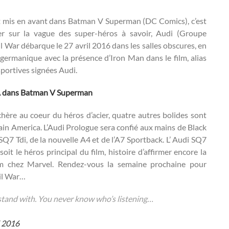
ent mis en avant dans Batman V Superman (DC Comics), c’est
er sur la vague des super-héros à savoir, Audi (Groupe
 War débarque le 27 avril 2016 dans les salles obscures, en
 germanique avec la présence d’Iron Man dans le film, alias
portives signées Audi.
A dans Batman V Superman
hère au coeur du héros d’acier, quatre autres bolides sont
ain America. L’Audi Prologue sera confié aux mains de Black
7 Tdi, de la nouvelle A4 et de l’A7 Sportback. L’ Audi SQ7
it le héros principal du film, histoire d’affirmer encore la
m chez Marvel. Rendez-vous la semaine prochaine pour
il War…
stand with. You never know who’s listening…
l 2016