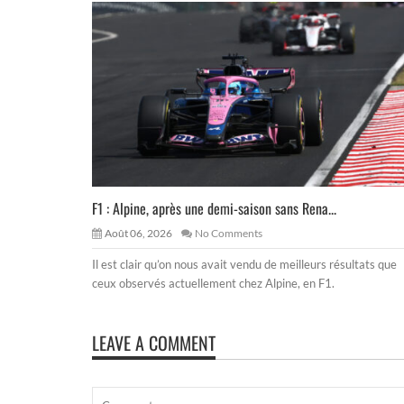
F1 : Alpine, après une demi-saison sans Rena...
Août 06, 2026
No Comments
Il est clair qu’on nous avait vendu de meilleurs résultats que
ceux observés actuellement chez Alpine, en F1.
LEAVE A COMMENT