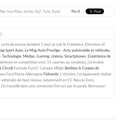
 War
,
Iron Man
,
Sortie
,
Sq7
,
Tony Stark
Pin It
a carte de presse pendant 3 ans), je suis le Fondateur, Directeur et
ag Sport Auto
,
Le Mag Auto Prestige - Actu automobile et véhicules
- Technologie, Médias, Gaming, cinéma, Smartphones
.
Expérience de
périence en compétition avec 55 courses au compteur, j'ai évolué
 Circuit
Formule Ford F. Campus Mitjet
Berlines & Coupes de
Saxo Ford Fiesta Allemagne
Palmarès
1 Victoire J'ai également réalisé
s véhicules de haut niveau, notamment en F3, Nascar Euro,
'ai travaillé dans une concession Ferrari, par le passé. Retrouvez-