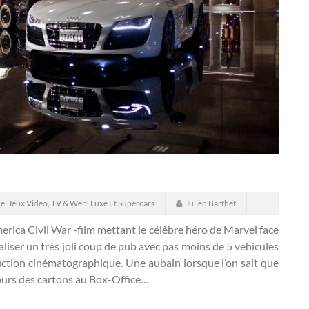
é, Jeux Vidéo, TV & Web
,
Luxe Et Supercars
Julien Barthet
erica Civil War -film mettant le célèbre héro de Marvel face
liser un très joli coup de pub avec pas moins de 5 véhicules
duction cinématographique.
Une aubain lorsque l’on sait que
ujours des cartons au Box-Office…