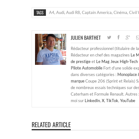
TAGS
A4
,
Audi
,
Audi R8
,
Captain America
,
Cinéma
,
Civil
JULIEN BARTHET
Rédacteur professionnel (titulaire de l
Rédacteur en chef des magazines
Le M
de prestige
et
Le Mag Jeux High-Tech 
Pilote Automobile
Fort d'une solide ex
dans diverses catégories :
Monoplace &
marque
Coupe 206 (Sprint et Relais) 
de nombreux essais techniques sur de
Caterham et Formule Renault. Autres : j
moi sur
LinkedIn
,
X
,
TikTok
,
YouTube
RELATED ARTICLE