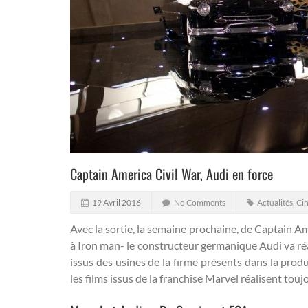
Captain America Civil War, Audi en force
19 Avril 2016
No Comments
Actualités
,
Cin
Avec la sortie, la semaine prochaine, de Captain Am
à Iron man- le constructeur germanique Audi va réa
issus des usines de la firme présents dans la pro
les films issus de la franchise Marvel réalisent to