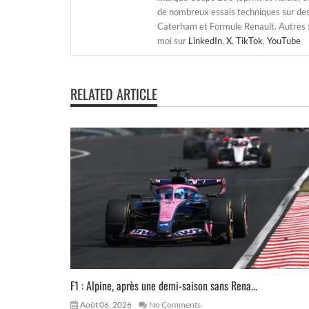
de nombreux essais techniques sur de
Caterham et Formule Renault. Autres : j
moi sur
LinkedIn
,
X
,
TikTok
,
YouTube
RELATED ARTICLE
F1 : Alpine, après une demi-saison sans Rena...
Août 06, 2026
No Comments