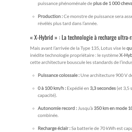
puissance phénoménale de
plus de 1 000 chev
Production :
Ce monstre de puissance sera asse
révélés plus tard dans l’année.
« X-Hybrid » : La technologie à recharge ultra-
Mais avant l’arrivée de la Type 135, Lotus vise le
qu
inédite technologie propriétaire : le système
X-Hyb
cette architecture bouscule les standards de l’indus
Puissance colossale :
Une architecture 900 V d
0 à 100 km/h :
Expédié en
3,3 secondes
(et 3,5 
capacité).
Autonomie record :
Jusqu’à
350 km en mode 10
combinée.
Recharge éclair :
Sa batterie de 70 kWh est cap