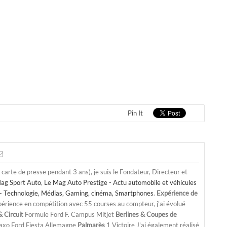
Pin It
a carte de presse pendant 3 ans), je suis le Fondateur, Directeur et
ag Sport Auto
,
Le Mag Auto Prestige - Actu automobile et véhicules
- Technologie, Médias, Gaming, cinéma, Smartphones
.
Expérience de
périence en compétition avec 55 courses au compteur, j'ai évolué
 Circuit
Formule Ford F. Campus Mitjet
Berlines & Coupes de
Saxo Ford Fiesta Allemagne
Palmarès
1 Victoire J'ai également réalisé