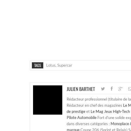
TAGS
Lotus
,
Supercar
JULIEN BARTHET
Rédacteur professionnel (titulaire de l
Rédacteur en chef des magazines
Le M
de prestige
et
Le Mag Jeux High-Tech 
Pilote Automobile
Fort d'une solide ex
dans diverses catégories :
Monoplace &
marque
Coupe 206 (Sprint et Relais) 