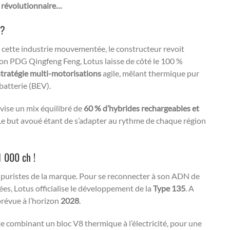
e révolutionnaire…
 ?
e cette industrie mouvementée, le constructeur revoit
e son PDG Qingfeng Feng, Lotus laisse de côté le 100 %
stratégie multi-motorisations
agile, mêlant thermique pur
batterie (BEV).
 vise un mix équilibré de
60 % d’hybrides rechargeables et
Le but avoué étant de s’adapter au rythme de chaque région
1 000 ch !
les puristes de la marque. Pour se reconnecter à son ADN de
es, Lotus officialise le développement de la
Type 135
. A
prévue à l’horizon
2028
.
 combinant un bloc V8 thermique à l’électricité, pour une