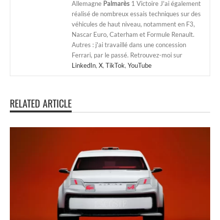
Allemagne
Palmarès
1 Victoire J'ai également
réalisé de nombreux essais techniques sur des
véhicules de haut niveau, notamment en F3,
Nascar Euro, Caterham et Formule Renault.
Autres : j'ai travaillé dans une concession
Ferrari, par le passé. Retrouvez-moi sur
LinkedIn
,
X
,
TikTok
,
YouTube
RELATED ARTICLE