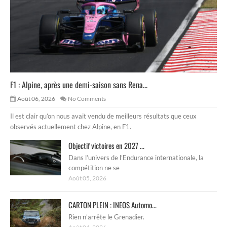
F1 : Alpine, après une demi-saison sans Rena...
Août 06, 2026
No Comments
Il est clair qu’on nous avait vendu de meilleurs résultats que ceux
observés actuellement chez Alpine, en F1.
Objectif victoires en 2027 ...
Dans l’univers de l’Endurance internationale, la
compétition ne se
Août 05, 2026
CARTON PLEIN : INEOS Automo...
Rien n’arrête le Grenadier.