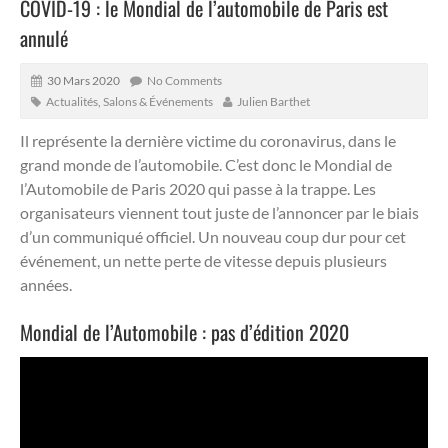
COVID-19 : le Mondial de l’automobile de Paris est
annulé
30 Mars 2020
No Comments
Actualités
,
Salons & Événements
Julien Barthet
Il représente la dernière victime du coronavirus, dans le
grand monde de l’automobile. C’est donc le Mondial de
l’Automobile de Paris 2020 qui passe à la trappe. Les
organisateurs viennent tout juste de l’annoncer par le biais
d’un communiqué officiel.
Un nouveau coup dur pour cet
événement, un nette perte de vitesse depuis plusieurs
années.
Mondial de l’Automobile : pas d’édition 2020