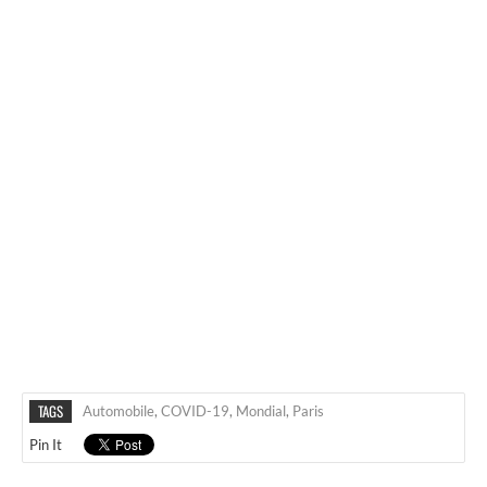
TAGS
Automobile
,
COVID-19
,
Mondial
,
Paris
Pin It