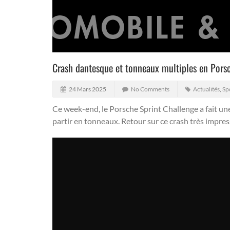
Crash dantesque et tonneaux multiples en Pors
24 Mars 2025
No Comments
Actualités
,
Sp
Ce week-end, le Porsche Sprint Challenge a fait une 
partir en tonneaux.
Retour sur ce crash très impres