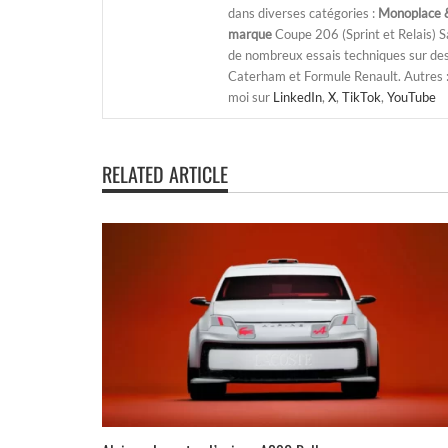
dans diverses catégories :
Monoplace &
marque
Coupe 206 (Sprint et Relais) 
de nombreux essais techniques sur de
Caterham et Formule Renault. Autres : j
moi sur
LinkedIn
,
X
,
TikTok
,
YouTube
RELATED ARTICLE