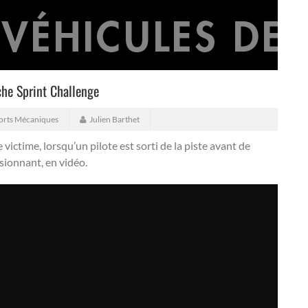
che Sprint Challenge
orts Mécaniques
Julien Barthet
victime, lorsqu’un pilote est sorti de la piste avant de
sionnant, en vidéo.