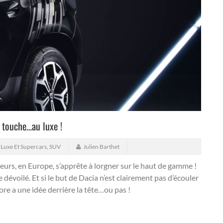
 touche…au luxe !
,
Luxe Et Supercars
,
SUV
Julien Barthet
teurs, en Europe, s’apprête à lorgner sur le haut de gamme !
e dévoilé. Et si le but de Dacia n’est clairement pas d’écouler
ore a une idée derrière la tête…ou pas !