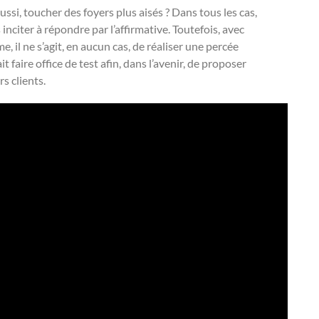
aussi, toucher des foyers plus aisés ? Dans tous les cas,
nciter à répondre par l’affirmative. Toutefois, avec
il ne s’agit, en aucun cas, de réaliser une percée
t faire office de test afin, dans l’avenir, de proposer
s clients.