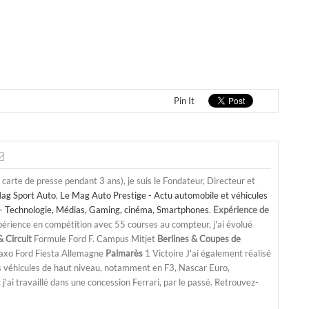
Pin It
a carte de presse pendant 3 ans), je suis le Fondateur, Directeur et
ag Sport Auto
,
Le Mag Auto Prestige - Actu automobile et véhicules
- Technologie, Médias, Gaming, cinéma, Smartphones
.
Expérience de
périence en compétition avec 55 courses au compteur, j'ai évolué
 Circuit
Formule Ford F. Campus Mitjet
Berlines & Coupes de
Saxo Ford Fiesta Allemagne
Palmarès
1 Victoire J'ai également réalisé
s véhicules de haut niveau, notamment en F3, Nascar Euro,
'ai travaillé dans une concession Ferrari, par le passé. Retrouvez-