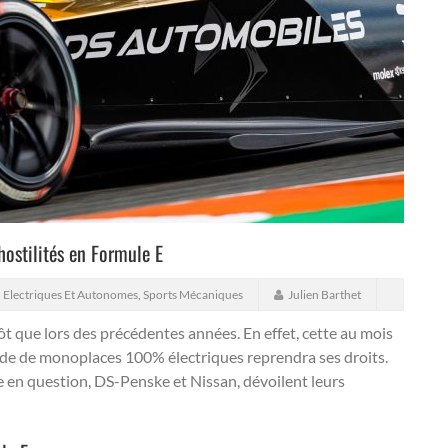
 hostilités en Formule E
,
Electriques Et Autonomes
,
Sports Mécaniques
Julien Barthet
ôt que lors des précédentes années.
En effet, cette au mois
e de monoplaces 100% électriques reprendra ses droits.
e en question, DS-Penske et Nissan, dévoilent leurs