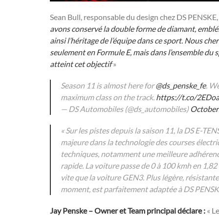
Sean Bull, responsable du design chez DS PENSKE
avons conservé la double forme de diamant, emblé
ainsi l’héritage de l’équipe dans ce sport. Nous cher
seulement en Formule E, mais dans l’ensemble du s
atteint cet objectif
»
Season 11 is almost here for
@ds_penske_fe
. W
maximum class on the track.
https://t.co/2ED
— DS Automobiles (@ds_automobiles)
October
« Sur les pistes depuis la saison 11, la DS E-T
majeure dans la technologie des courses électr
techniques, notamment une meilleure adhérence
rapide. La voiture passe de 0 à 100 kmh en 1,82 
vite que la voiture GEN3. Plus légère, résistante
moment, est parfaitement adaptée à DS PENSKE
Jay Penske – Owner et Team principal déclare :
« Le