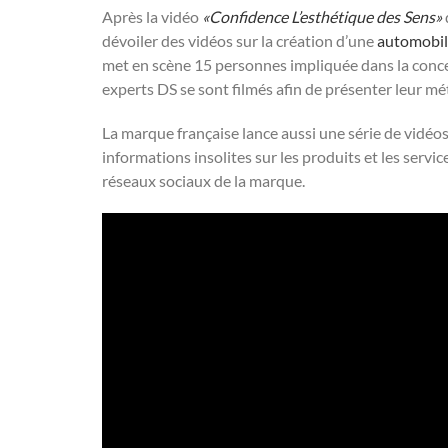
Après la vidéo
«Confidence L’esthétique des Sens»
dévoiler des vidéos sur la création d’une
automobi
met en scène 15 personnes impliquée dans la conce
experts DS se sont filmés afin de présenter leur métie
La marque française lance aussi une série de vidéos
informations insolites sur les produits et les serv
réseaux sociaux de la marque.