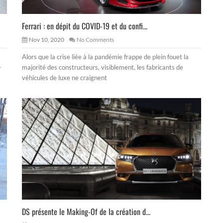
Ferrari : en dépit du COVID-19 et du confi...
Nov 10, 2020
No Comments
Alors que la crise liée à la pandémie frappe de plein fouet la
-
majorité des constructeurs, visiblement, les fabricants de
véhicules de luxe ne craignent
DS présente le Making-Of de la création d...