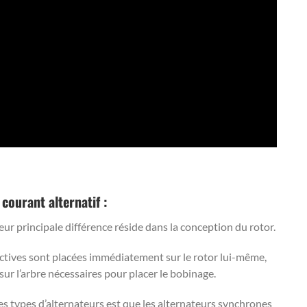
courant alternatif :
ur principale différence réside dans la conception du rotor.
uctives sont placées immédiatement sur le rotor lui-même,
 sur l’arbre nécessaires pour placer le bobinage.
es types d’alternateurs est que les alternateurs synchrones