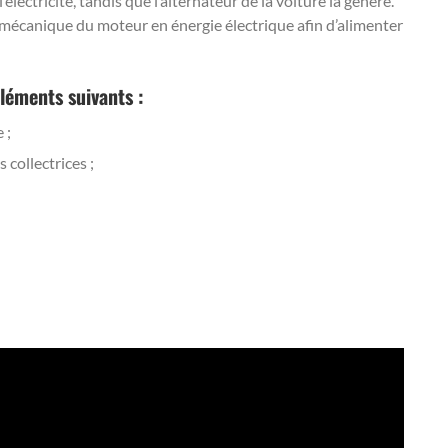
’électricité, tandis que l’alternateur de la voiture la génère.
ie mécanique du moteur en énergie électrique afin d’alimenter
léments suivants :
 ;
 collectrices ;