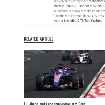
dans diverses catégories :
Monoplace &
marque
Coupe 206 (Sprint et Relais) 
de nombreux essais techniques sur de
Caterham et Formule Renault. Autres : j
moi sur
LinkedIn
,
X
,
TikTok
,
YouTube
RELATED ARTICLE
F1 : Alpine, après une demi-saison sans Rena...