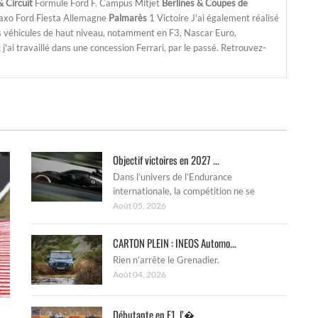
 Circuit
Formule Ford F. Campus Mitjet
Berlines & Coupes de
Saxo Ford Fiesta Allemagne
Palmarès
1 Victoire J'ai également réalisé
s véhicules de haut niveau, notamment en F3, Nascar Euro,
'ai travaillé dans une concession Ferrari, par le passé. Retrouvez-
Objectif victoires en 2027 ...
Dans l’univers de l’Endurance
internationale, la compétition ne se
Août 05, 2026
CARTON PLEIN : INEOS Automo...
Rien n’arrête le Grenadier.
Août 04, 2026
Débutante en F1, l’�...