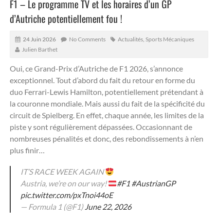
F1 – Le programme TV et les horaires d’un GP
d’Autriche potentiellement fou !
24 Juin 2026
No Comments
Actualités
,
Sports Mécaniques
Julien Barthet
Oui, ce Grand-Prix d’Autriche de F1 2026, s’annonce
exceptionnel. Tout d’abord du fait du retour en forme du
duo Ferrari-Lewis Hamilton, potentiellement prétendant à
la couronne mondiale.
Mais aussi du fait de la spécificité du
circuit de Spielberg. En effet, chaque année, les limites de la
piste y sont régulièrement dépassées. Occasionnant de
nombreuses pénalités et donc, des rebondissements à n’en
plus finir…
IT’S RACE WEEK AGAIN
Austria, we’re on our way!
#F1
#AustrianGP
pic.twitter.com/pxTnoi44oE
— Formula 1 (@F1)
June 22, 2026