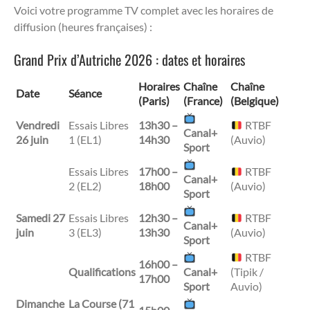
Voici votre programme TV complet avec les horaires de
diffusion (heures françaises) :
Grand Prix d’Autriche 2026 : dates et horaires
Horaires
Chaîne
Chaîne
Date
Séance
(Paris)
(France)
(Belgique)
Vendredi
Essais Libres
13h30 –
RTBF
Canal+
26 juin
1 (EL1)
14h30
(Auvio)
Sport
Essais Libres
17h00 –
RTBF
Canal+
2 (EL2)
18h00
(Auvio)
Sport
Samedi 27
Essais Libres
12h30 –
RTBF
Canal+
juin
3 (EL3)
13h30
(Auvio)
Sport
RTBF
16h00 –
Qualifications
Canal+
(Tipik /
17h00
Sport
Auvio)
Dimanche
La Course (71