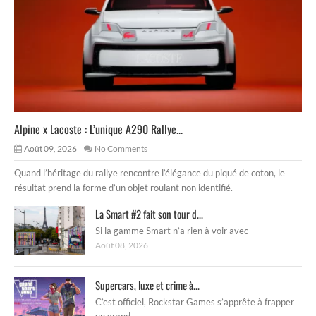
Alpine x Lacoste : L’unique A290 Rallye...
Août 09, 2026
No Comments
Quand l’héritage du rallye rencontre l’élégance du piqué de coton, le
résultat prend la forme d’un objet roulant non identifié.
La Smart #2 fait son tour d...
Si la gamme Smart n’a rien à voir avec
Août 08, 2026
Supercars, luxe et crime à...
C’est officiel, Rockstar Games s’apprête à frapper
un grand