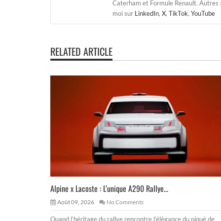
Caterham et Formule Renault. Autres : j
moi sur
LinkedIn
,
X
,
TikTok
,
YouTube
RELATED ARTICLE
Alpine x Lacoste : L’unique A290 Rallye...
Août 09, 2026
No Comments
Quand l’héritage du rallye rencontre l’élégance du piqué de