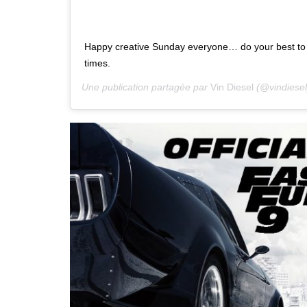
Happy creative Sunday everyone… do your best to s
times.
Une publication partagée par
Vin Diesel
(@vindiesel