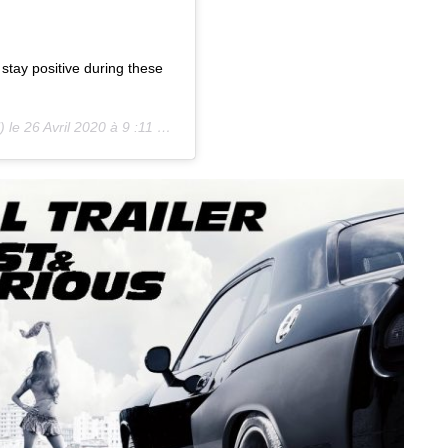
tay positive during these
) le
26 Avril 2020 à 9 :11 PDT