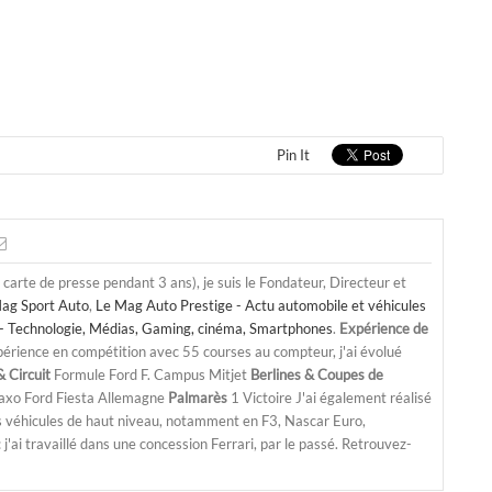
Pin It
a carte de presse pendant 3 ans), je suis le Fondateur, Directeur et
ag Sport Auto
,
Le Mag Auto Prestige - Actu automobile et véhicules
- Technologie, Médias, Gaming, cinéma, Smartphones
.
Expérience de
périence en compétition avec 55 courses au compteur, j'ai évolué
 Circuit
Formule Ford F. Campus Mitjet
Berlines & Coupes de
Saxo Ford Fiesta Allemagne
Palmarès
1 Victoire J'ai également réalisé
s véhicules de haut niveau, notamment en F3, Nascar Euro,
'ai travaillé dans une concession Ferrari, par le passé. Retrouvez-