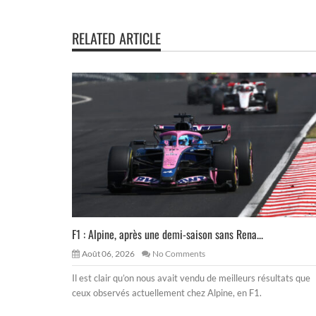
RELATED ARTICLE
F1 : Alpine, après une demi-saison sans Rena...
Août 06, 2026
No Comments
Il est clair qu’on nous avait vendu de meilleurs résultats que
ceux observés actuellement chez Alpine, en F1.