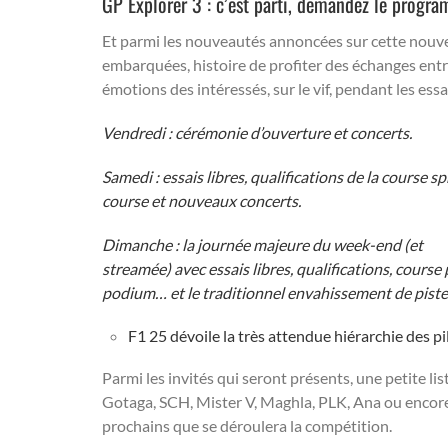
GP Explorer 3 : c’est parti, demandez le progra
Et parmi les nouveautés annoncées sur cette nouvel
embarquées, histoire de profiter des échanges entre
émotions des intéressés, sur le vif, pendant les essa
Vendredi : cérémonie d’ouverture et concerts.
Samedi : essais libres, qualifications de la course s
course et nouveaux concerts.
Dimanche : la journée majeure du week-end (et
streamée) avec essais libres, qualifications, course 
podium… et le traditionnel envahissement de piste 
F1 25 dévoile la très attendue hiérarchie des pi
Parmi les invités qui seront présents, une petite li
Gotaga, SCH, Mister V, Maghla, PLK, Ana ou encore,
prochains que se déroulera la compétition.