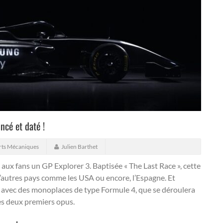
ncé et daté !
rts Mécaniques
Julien Barthet
r aux fans un GP Explorer 3.
Baptisée « The Last Race », cette
 d’autres pays comme les USA ou encore, l’Espagne. Et
 avec des monoplaces de type Formule 4, que se déroulera
des deux premiers opus.