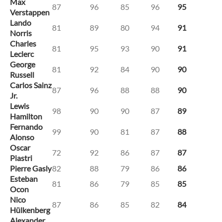
Max
87
96
85
96
95
Verstappen
Lando
81
89
80
94
91
Norris
Charles
81
95
93
90
91
Leclerc
George
81
92
84
90
90
Russell
Carlos Sainz
87
96
88
88
90
Jr.
Lewis
98
90
90
87
89
Hamilton
Fernando
99
90
81
87
88
Alonso
Oscar
72
92
86
87
87
Piastri
Pierre Gasly
82
88
79
86
86
Esteban
81
86
79
85
85
Ocon
Nico
87
86
85
82
84
Hülkenberg
Alexander