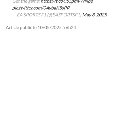
Get the game:
https://t.co/J5SpmvWNpe
pic.twitter.com/0AybaK5sPR
— EA SPORTS F1 (@EASPORTSF1)
May 8, 2025
Article publié le 10/05/2025 à 6h24