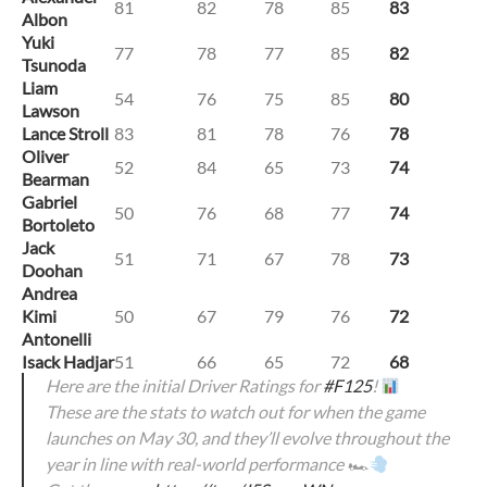
81
82
78
85
83
Albon
Yuki
77
78
77
85
82
Tsunoda
Liam
54
76
75
85
80
Lawson
Lance Stroll
83
81
78
76
78
Oliver
52
84
65
73
74
Bearman
Gabriel
50
76
68
77
74
Bortoleto
Jack
51
71
67
78
73
Doohan
Andrea
Kimi
50
67
79
76
72
Antonelli
Isack Hadjar
51
66
65
72
68
Here are the initial Driver Ratings for
#F125
!
These are the stats to watch out for when the game
launches on May 30, and they’ll evolve throughout the
year in line with real-world performance 🏎