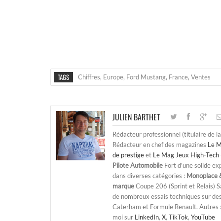
TAGS
Chiffres
,
Europe
,
Ford Mustang
,
France
,
Ventes
JULIEN BARTHET
Rédacteur professionnel (titulaire de l
Rédacteur en chef des magazines
Le M
de prestige
et
Le Mag Jeux High-Tech 
Pilote Automobile
Fort d'une solide ex
dans diverses catégories :
Monoplace &
marque
Coupe 206 (Sprint et Relais) 
de nombreux essais techniques sur de
Caterham et Formule Renault. Autres : j
moi sur
LinkedIn
,
X
,
TikTok
,
YouTube