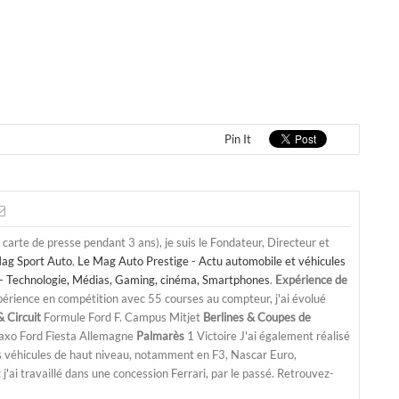
Pin It
a carte de presse pendant 3 ans), je suis le Fondateur, Directeur et
ag Sport Auto
,
Le Mag Auto Prestige - Actu automobile et véhicules
- Technologie, Médias, Gaming, cinéma, Smartphones
.
Expérience de
périence en compétition avec 55 courses au compteur, j'ai évolué
 Circuit
Formule Ford F. Campus Mitjet
Berlines & Coupes de
Saxo Ford Fiesta Allemagne
Palmarès
1 Victoire J'ai également réalisé
s véhicules de haut niveau, notamment en F3, Nascar Euro,
'ai travaillé dans une concession Ferrari, par le passé. Retrouvez-