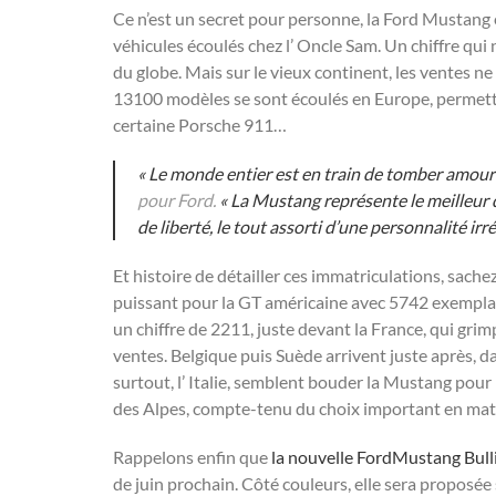
Ce n’est un secret pour personne, la Ford Mustang 
véhicules écoulés chez l’ Oncle Sam. Un chiffre qui
du globe. Mais sur le vieux continent, les ventes n
13100 modèles se sont écoulés en Europe, permetta
certaine Porsche 911…
« Le monde entier est en train de tomber amour
pour
Ford
.
« La Mustang représente le meilleur 
de liberté, le tout assorti d’une personnalité irr
Et histoire de détailler ces immatriculations, sache
puissant pour la GT américaine avec 5742 exemplai
un chiffre de 2211, juste devant la France, qui gr
ventes. Belgique puis Suède arrivent juste après, d
surtout, l’ Italie, semblent bouder la Mustang pou
des Alpes, compte-tenu du choix important en mati
Rappelons enfin que
la nouvelle
Ford
Mustang Bulli
de juin prochain. Côté couleurs, elle sera proposée 