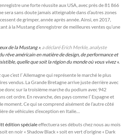
enregistre une forte réussite aux USA, avec près de 81 866
 ne sera sans doute jamais atteignable dans d’autres zones
e cessent de grimper, année après année. Ainsi, en 2017,
nt à la Mustang d’enregistrer de meilleures ventes qu’une
eux de la Mustang »
, a déclaré Erich Merkle, analyste
du rêve américain en matière de design, de performance et
ésistible, quelle que soit la région du monde où vous vivez ».
z que c’est l’ Allemagne qui représente le marché le plus
res vendus. La Grande Bretagne arrive juste derrière avec
impe donc sur la troisième marche du podium avec 942
ans cet ordre. En revanche, des pays comme l’ Espagne et
r le moment. Ce qui se comprend aisément de l’autre côté
ère de véhicules d’exception en Italie…
tt édition spéciale
effectuera ses débuts chez nous au mois
soit en noir « Shadow Black » soit en vert d’origine « Dark