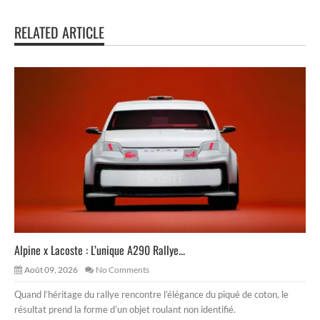
RELATED ARTICLE
Alpine x Lacoste : L’unique A290 Rallye...
Août 09, 2026
No Comments
Quand l’héritage du rallye rencontre l’élégance du piqué de coton, le
résultat prend la forme d’un objet roulant non identifié.