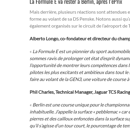
La Formule E va rester à Berlin, après l’ePrix
Mais derrière, plusieurs réactions sont attendues et
forme au volant de sa DS Penske. Notons aussi qu’ap
également organisés sur le circuit de l’aéroport de 
Alberto Longo, co-fondateur et directeur du cham
«
La Formule E est un pionnier du sport automobil
sommes ravis de prolonger cet état d’esprit dynam
l’opportunité de montrer leurs compétences dans la 
pilotes les plus excitants et ambitieux dans tout le
faire au volant de la GEN3, une voiture de course à
Phil Charles, Technical Manager, Jaguar TCS Racin
«
Berlin est une course unique pour le championnat. 
inhabituelle. J’appelle la surface « pebblemac » car
pierres et des cailloux enfoncées dans la surface su
qu’il s’agisse d’un tour court, le pourcentage de tem