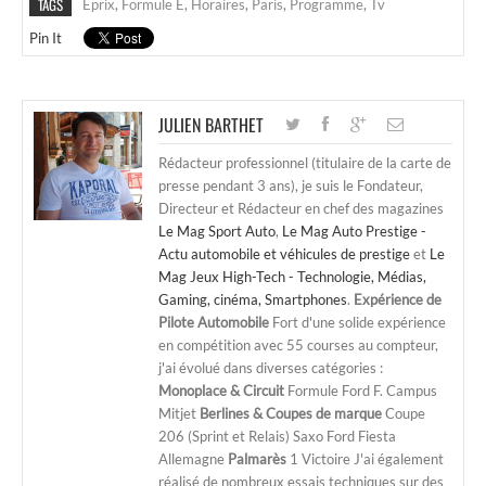
TAGS
Eprix
,
Formule E
,
Horaires
,
Paris
,
Programme
,
Tv
Pin It
JULIEN BARTHET
Rédacteur professionnel (titulaire de la carte de
presse pendant 3 ans), je suis le Fondateur,
Directeur et Rédacteur en chef des magazines
Le Mag Sport Auto
,
Le Mag Auto Prestige -
Actu automobile et véhicules de prestige
et
Le
Mag Jeux High-Tech - Technologie, Médias,
Gaming, cinéma, Smartphones
.
Expérience de
Pilote Automobile
Fort d'une solide expérience
en compétition avec 55 courses au compteur,
j'ai évolué dans diverses catégories :
Monoplace & Circuit
Formule Ford F. Campus
Mitjet
Berlines & Coupes de marque
Coupe
206 (Sprint et Relais) Saxo Ford Fiesta
Allemagne
Palmarès
1 Victoire J'ai également
réalisé de nombreux essais techniques sur des