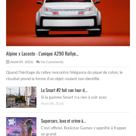
Alpine x Lacoste : L’unique A290 Rallye...
Août 09, 2026
No Comments
Quand l’héritage du rallye rencontre l’élégance du piqué de coton, le
résultat prend la forme d’un objet roulant non identifié.
La Smart #2 fait son tour d...
Si la gamme Smart n’a rien à voir avec
Août 08, 2026
Supercars, luxe et crime à...
C’est officiel, Rockstar Games s’apprête à frapper
un grand